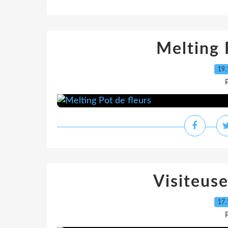
Melting 
19.
P
Visiteuse
17.
P