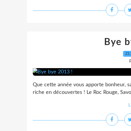
Bye b
23.
P
Que cette année vous apporte bonheur, san
riche en découvertes ! Le Roc Rouge, Sav
L