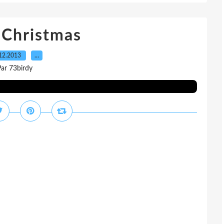
 Christmas
12.2013
…
ar 73birdy