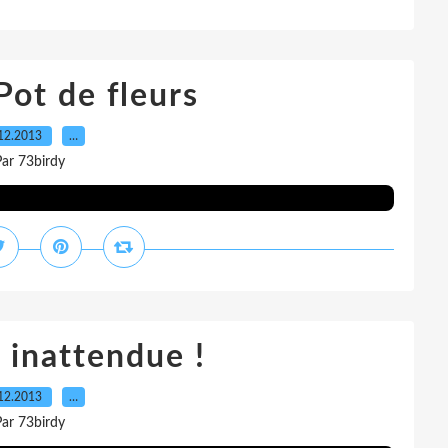
Pot de fleurs
12.2013
…
ar 73birdy
 inattendue !
12.2013
…
ar 73birdy