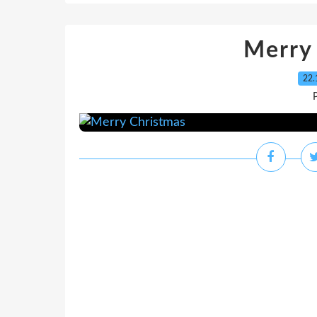
Merry
22.
P