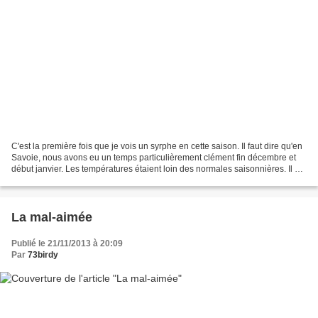
C'est la première fois que je vois un syrphe en cette saison. Il faut dire qu'en
Savoie, nous avons eu un temps particulièrement clément fin décembre et
début janvier. Les températures étaient loin des normales saisonnières. Il est
vrai que ce diptère...
La mal-aimée
Publié le 21/11/2013 à 20:09
Par
73birdy