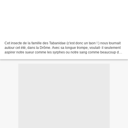
Cet insecte de la famille des Tabanidae (c'est donc un taon ! ) nous tournait
autour cet été, dans la Drôme. Avec sa longue trompe, voulait- il seulement
aspirer notre sueur comme les syrphes ou notre sang comme beaucoup de
taons ? On ne l'a pas laissé...