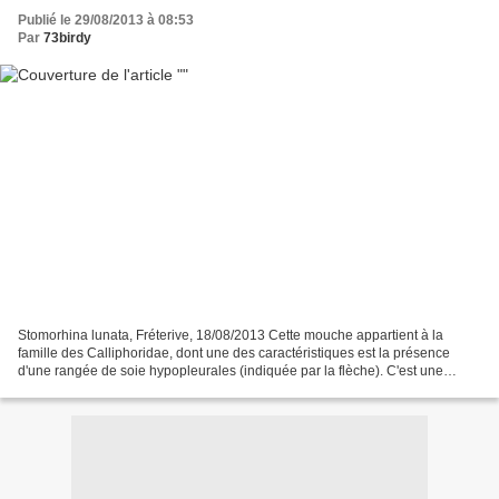
Publié le 29/08/2013 à 08:53
Par
73birdy
Stomorhina lunata, Fréterive, 18/08/2013 Cette mouche appartient à la
famille des Calliphoridae, dont une des caractéristiques est la présence
d'une rangée de soie hypopleurales (indiquée par la flèche). C'est une
femelle (les yeux étant nettement écartés...