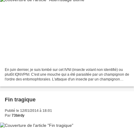
En juin dernier, je suis tombé sur cet IVNI (insecte volant non identifié) ou
plutôt IQNVPNI. C'est une mouche qui a été parasitée par un champignon de
l'ordre des entomophtorales. L'attaque d'un insecte par un champignon
s'appelle muscardine. Le champignon...
Fin tragique
Publié le 12/01/2014 à 18:01
Par
73birdy