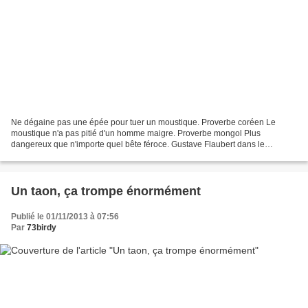
Ne dégaine pas une épée pour tuer un moustique. Proverbe coréen Le
moustique n'a pas pitié d'un homme maigre. Proverbe mongol Plus
dangereux que n'importe quel bête féroce. Gustave Flaubert dans le
dictionnaire des idées reçues Ce grand homme était un...
Un taon, ça trompe énormément
Publié le 01/11/2013 à 07:56
Par
73birdy