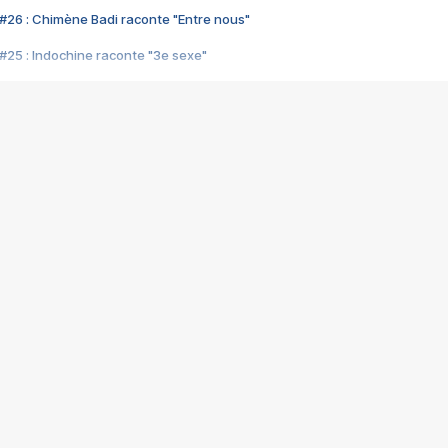
#26 : Chimène Badi raconte "Entre nous"
#25 : Indochine raconte "3e sexe"
#24 : Zaho raconte "C'est chelou"
#23 : Patrick Bruel raconte "Au café des délices"
#22 : Kyo raconte "Le chemin"
#21 : Nolwenn Leroy raconte "Cassé"
#20 : Patrick Hernandez raconte "Born to be alive"
#19 : Lorie raconte "Près de moi"
#18 : Michael Jones raconte "A nos actes manqués" (avec Jean-Jacque
#17 : Khaled raconte "Aïcha"
#16 : Corneille raconte "Parce qu'on vient de loin"
#15 : Indochine raconte "L'aventurier"