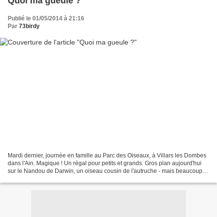
Quoi ma gueule ?
Publié le 01/05/2014 à 21:16
Par
73birdy
Mardi dernier, journée en famille au Parc des Oiseaux, à Villars les Dombes
dans l'Ain. Magique ! Un régal pour petits et grands. Gros plan aujourd'hui
sur le Nandou de Darwin, un oiseau cousin de l'autruche - mais beaucoup
plus petit ( 1 m maxi) - qui...