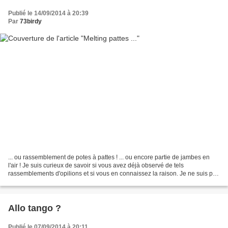
Publié le 14/09/2014 à 20:39
Par
73birdy
... ou rassemblement de potes à pattes ! ... ou encore partie de jambes en
l'air ! Je suis curieux de savoir si vous avez déjà observé de tels
rassemblements d'opilions et si vous en connaissez la raison. Je ne suis pas
un spécialiste en faucheux : tête...
Allo tango ?
Publié le 07/09/2014 à 20:11