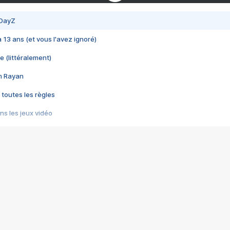
 DayZ
 a 13 ans (et vous l'avez ignoré)
e (littéralement)
im Rayan
 toutes les règles
s les jeux vidéo
us choquant de Rockstar ? - Le scandale BULLY
e plus moche de Steam
du RÊVE tourne au CAUCHEMAR
pendant 8 heures
it… à tort
umiliés par un jeu vidéo