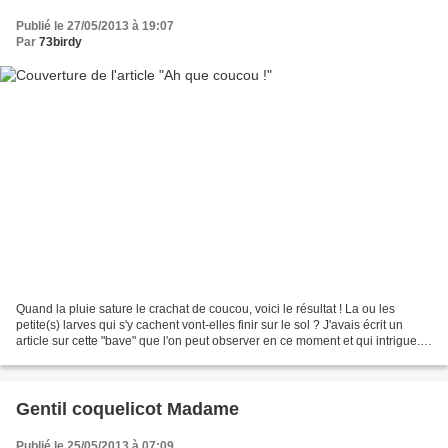
Publié le 27/05/2013 à 19:07
Par
73birdy
Quand la pluie sature le crachat de coucou, voici le résultat ! La ou les
petite(s) larves qui s'y cachent vont-elles finir sur le sol ? J'avais écrit un
article sur cette "bave" que l'on peut observer en ce moment et qui intrigue.
Si le coeur vous en...
Gentil coquelicot Madame
Publié le 25/05/2013 à 07:09