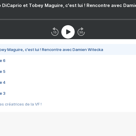
 DiCaprio et Tobey Maguire, c'est lui ! Rencontre avec Dam
bey Maguire, c'est lui ! Rencontre avec Damien Witecka
e 6
e 5
e 4
e 3
s créatrices de la VF !
e 2
e 1