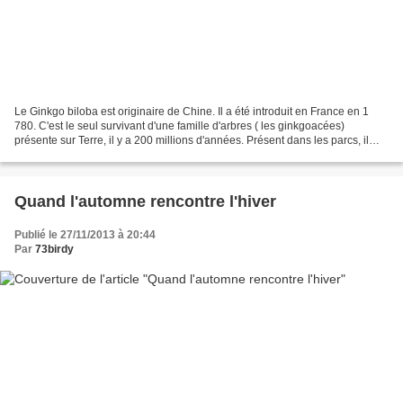
Le Ginkgo biloba est originaire de Chine. Il a été introduit en France en 1
780. C'est le seul survivant d'une famille d'arbres ( les ginkgoacées)
présente sur Terre, il y a 200 millions d'années. Présent dans les parcs, il
peut vivre jusqu'à 200 ans....
Quand l'automne rencontre l'hiver
Publié le 27/11/2013 à 20:44
Par
73birdy