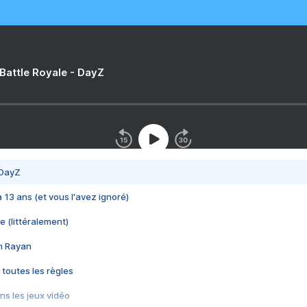
 Battle Royale - DayZ
 DayZ
 a 13 ans (et vous l'avez ignoré)
e (littéralement)
im Rayan
 toutes les règles
s les jeux vidéo