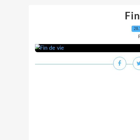
Fin
28.
P