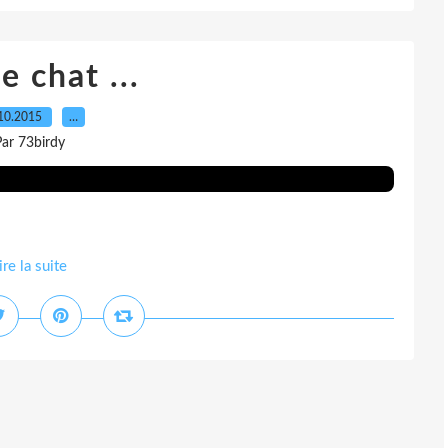
e chat ...
10.2015
…
ar 73birdy
ire la suite