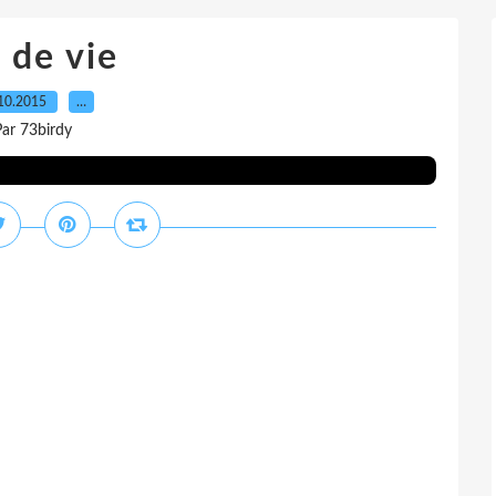
 de vie
10.2015
…
ar 73birdy