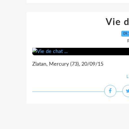
Vie d
09.
P
Zlatan, Mercury (73), 20/09/15
L