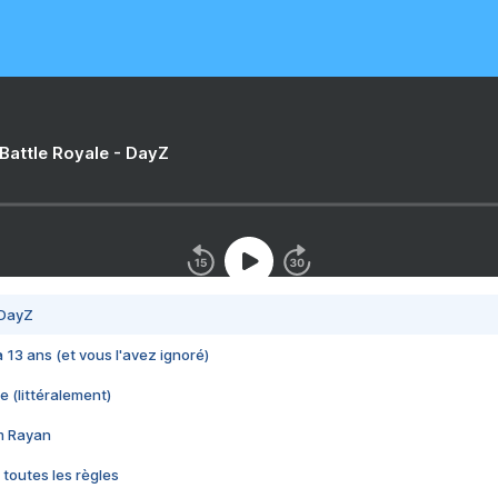
 Battle Royale - DayZ
 DayZ
 a 13 ans (et vous l'avez ignoré)
e (littéralement)
im Rayan
 toutes les règles