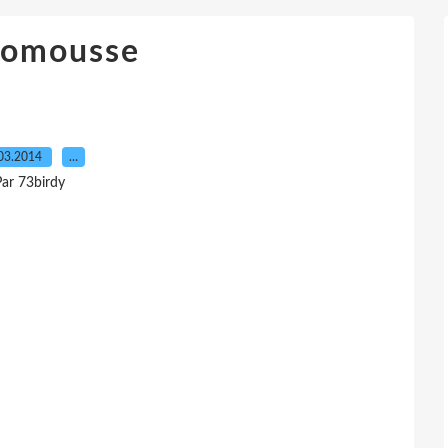
omousse
03.2014
…
ar 73birdy