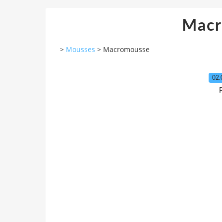
Macr
>
Mousses
>
Macromousse
02.
P