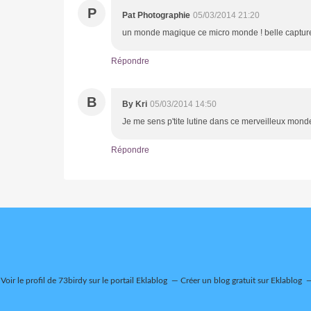
P
Pat Photographie
05/03/2014 21:20
un monde magique ce micro monde ! belle capture ,
Répondre
B
By Kri
05/03/2014 14:50
Je me sens p'tite lutine dans ce merveilleux mond
Répondre
Voir le profil de
73birdy
sur le portail Eklablog
Créer un blog gratuit sur Eklablog