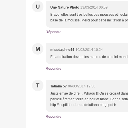
U
Une Nature Photo
13/03/2014 06:59
Bravo, elles sont très belles ces mousses et l écla
base de la mousse. Merci pour cette incitation à p
Répondre
M
missdaphne44
10/03/2014 10:24
En admiration devant tes macros de ce mini mon
Répondre
T
Tatiana 57
06/03/2014 19:58
Juste envie de dire ... Whaou !!! On se croirait da
particulièrement celle en noir et blanc. Bonne soir
http://lesptitsbonheursdetatiana.blogspot.fr
Répondre