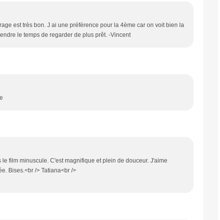
irage est très bon. J ai une préférence pour la 4ème car on voit bien la
rendre le temps de regarder de plus prêt. -Vincent
de
ns le film minuscule. C'est magnifique et plein de douceur. J'aime
ée. Bises.<br /> Tatiana<br />