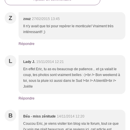
Z
zouz
27/02/2015 13:45
Il n'y avait que toi pour repérer le monticule! Vraiment très
intéressant!! ;)
Répondre
L
Lady J.
15/11/2014 12:21
En effet Eric, tu as eu beaucoup de patience... et ça valait le
coup, tes photos sont vraiment belles :-)<br /> Bon weekend à
toi, sous la pluie ici aussi dans le Sud !<br /> A bientôt<br />
Joëlle
Répondre
B
Béa - miss zénitude
14/11/2014 12:20
Coucou Eric, je viens visiter ton blog via le forum, tout ce que
j'y vois me plait beaucoup, et je reviens ici, cet article est