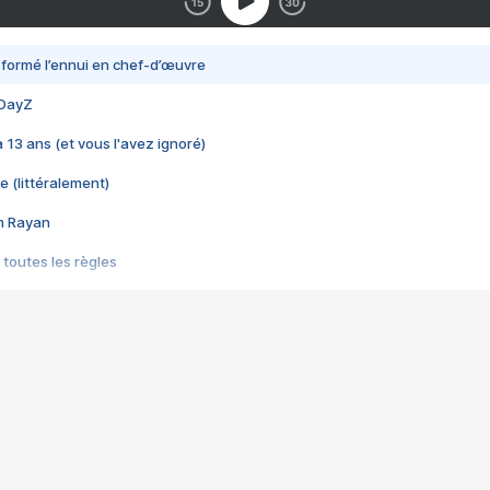
nsformé l’ennui en chef-d’œuvre
 DayZ
 a 13 ans (et vous l'avez ignoré)
e (littéralement)
im Rayan
 toutes les règles
s les jeux vidéo
us choquant de Rockstar ? - Le scandale BULLY
e plus moche de Steam
du RÊVE tourne au CAUCHEMAR
pendant 8 heures