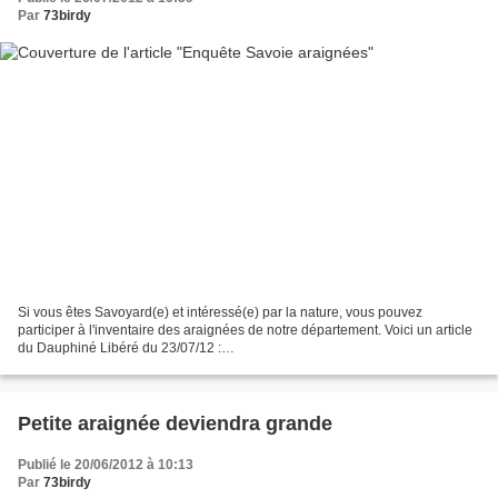
Par
73birdy
Si vous êtes Savoyard(e) et intéressé(e) par la nature, vous pouvez
participer à l'inventaire des araignées de notre département. Voici un article
du Dauphiné Libéré du 23/07/12 :
http://www.ledauphine.com/savoie/2012/07/22/participez-a-l-inventaire-des-
araignees#jimage=0EC949D9-7DAD-4A1C-A57C-D1BE84288B28...
Petite araignée deviendra grande
Publié le 20/06/2012 à 10:13
Par
73birdy