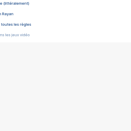
e (littéralement)
im Rayan
 toutes les règles
s les jeux vidéo
us choquant de Rockstar ? - Le scandale BULLY
e plus moche de Steam
du RÊVE tourne au CAUCHEMAR
pendant 8 heures
it… à tort
umiliés par un jeu vidéo
ire - Final Fantasy 8
ti un empire - Age of Empires
story DOFUS