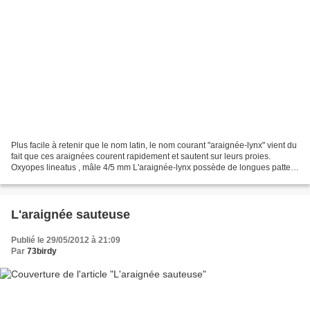
Plus facile à retenir que le nom latin, le nom courant "araignée-lynx" vient du
fait que ces araignées courent rapidement et sautent sur leurs proies.
Oxyopes lineatus , mâle 4/5 mm L'araignée-lynx possède de longues pattes
munies d'épines conséquentes....
L'araignée sauteuse
Publié le 29/05/2012 à 21:09
Par
73birdy