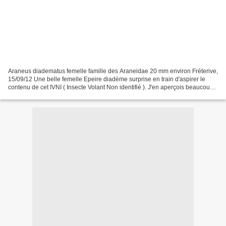
Araneus diadematus femelle famille des Araneidae 20 mm environ Fréterive,
15/09/12 Une belle femelle Epeire diadème surprise en train d'aspirer le
contenu de cet IVNI ( Insecte Volant Non identifié ). J'en aperçois beaucoup
en ce moment : elles affectionnent...