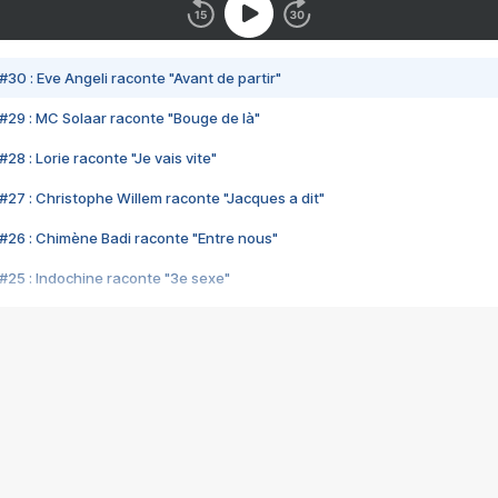
#30 : Eve Angeli raconte "Avant de partir"
#29 : MC Solaar raconte "Bouge de là"
28 : Lorie raconte "Je vais vite"
#27 : Christophe Willem raconte "Jacques a dit"
#26 : Chimène Badi raconte "Entre nous"
#25 : Indochine raconte "3e sexe"
#24 : Zaho raconte "C'est chelou"
#23 : Patrick Bruel raconte "Au café des délices"
#22 : Kyo raconte "Le chemin"
#21 : Nolwenn Leroy raconte "Cassé"
#20 : Patrick Hernandez raconte "Born to be alive"