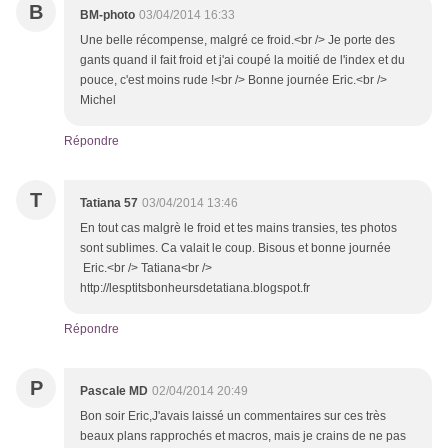
B
BM-photo
03/04/2014 16:33
Une belle récompense, malgré ce froid.<br /> Je porte des
gants quand il fait froid et j'ai coupé la moitié de l'index et du
pouce, c'est moins rude !<br /> Bonne journée Eric.<br />
Michel
Répondre
T
Tatiana 57
03/04/2014 13:46
En tout cas malgrè le froid et tes mains transies, tes photos
sont sublimes. Ca valait le coup. Bisous et bonne journée
Eric.<br /> Tatiana<br />
http://lesptitsbonheursdetatiana.blogspot.fr
Répondre
P
Pascale MD
02/04/2014 20:49
Bon soir Eric,J'avais laissé un commentaires sur ces très
beaux plans rapprochés et macros, mais je crains de ne pas